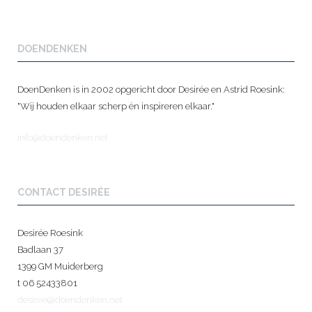
DOENDENKEN
DoenDenken is in 2002 opgericht door Desirée en Astrid Roesink:
"Wij houden elkaar scherp én inspireren elkaar."
info@doendenken.net
CONTACT DESIRÉE
Desirée Roesink
Badlaan 37
1399 GM Muiderberg
t 06 52433801
desiree@doendenken.net