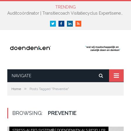
TRENDING
Auditcoördinator | Transitiecoach Visitatiecyclus Expertisenetwerk NAH +
Twitter
Facebook
LinkedIn
RSS
NAVIGATE
»
Home
Posts Tagged "Preventie"
BROWSING:
PREVENTIE
STRESS-ALERT-SYSTEM® | DOENDENKEN ALS RESELLER