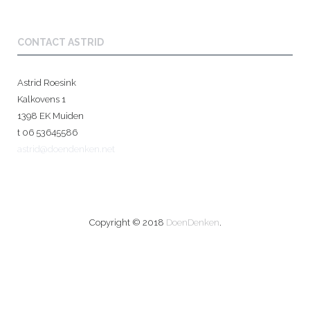
CONTACT ASTRID
Astrid Roesink
Kalkovens 1
1398 EK Muiden
t 06 53645586
astrid@doendenken.net
Copyright © 2018
DoenDenken
.