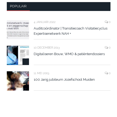
POPULAIR
4 JANUARI 2022
0
Auditcoördinator | Transitiecoach Visitatiecyclus
Expertisenetwerk NAH +
10 DECEMBER 2013
0
Digitaliseren Bouw, WMO & patiëntendossiers
11 MEI 2003
0
100 Jarig jubileum Jozefschool Muiden