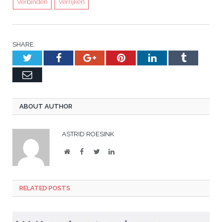
Verbinden
Verrijken
SHARE.
Twitter
Facebook
Google+
Pinterest
LinkedIn
Tumblr
Email
ABOUT AUTHOR
ASTRID ROESINK
Website
Facebook
Twitter
LinkedIn
RELATED
POSTS