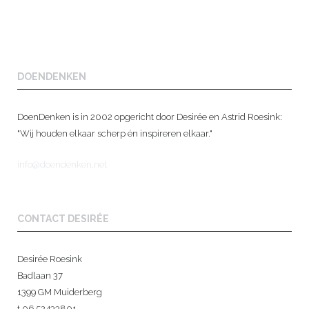
DOENDENKEN
DoenDenken is in 2002 opgericht door Desirée en Astrid Roesink:
"Wij houden elkaar scherp én inspireren elkaar."
info@doendenken.net
CONTACT DESIRÉE
Desirée Roesink
Badlaan 37
1399 GM Muiderberg
t 06 52433801