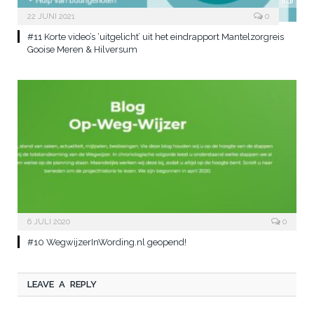
22 JUNI 2021
0
#11 Korte video’s ‘uitgelicht’ uit het eindrapport Mantelzorgreis
Gooise Meren & Hilversum
6 JULI 2020
0
#10 WegwijzerInWording.nl geopend!
LEAVE A REPLY