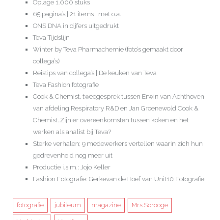
Oplage 1.000 stuks
65 pagina’s | 21 items | met o.a.
ONS DNA in cijfers uitgedrukt
Teva Tijdslijn
Winter by Teva Pharmachemie (foto’s gemaakt door
collega’s)
Reistips van collega’s | De keuken van Teva
Teva Fashion fotografie
Cook & Chemist, tweegesprek tussen Erwin van Achthoven
van afdeling Respiratory R&D en Jan Groenewold Cook &
Chemist…Zijn er overeenkomsten tussen koken en het
werken als analist bij Teva?
Sterke verhalen; 9 medewerkers vertellen waarin zich hun
gedrevenheid nog meer uit
Productie i.s.m.: Jojo Keller
Fashion Fotografie: Gerkevan de Hoef van Unit10 Fotografie
fotografie
jubileum
magazine
Mrs.Scrooge