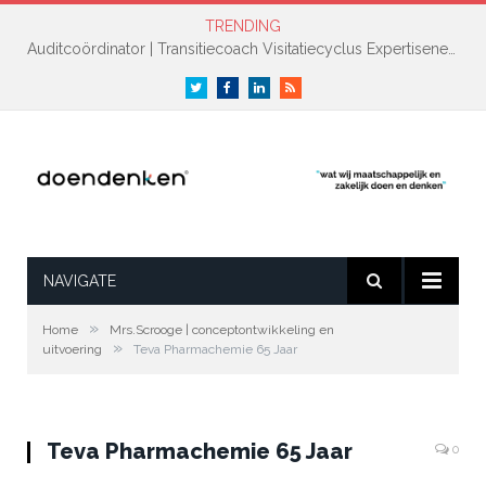
TRENDING
Auditcoördinator | Transitiecoach Visitatiecyclus Expertisenetwerk NAH +
Twitter
Facebook
LinkedIn
RSS
NAVIGATE
»
Home
Mrs.Scrooge | conceptontwikkeling en
»
uitvoering
Teva Pharmachemie 65 Jaar
Teva Pharmachemie 65 Jaar
0