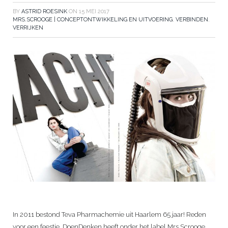
BY
ASTRID ROESINK
ON
15 MEI 2017
MRS.SCROOGE | CONCEPTONTWIKKELING EN UITVOERING
,
VERBINDEN
,
VERRIJKEN
In 2011 bestond Teva Pharmachemie uit Haarlem 65 jaar! Reden
voor een feestje. DoenDenken heeft onder het label Mrs.Scrooge