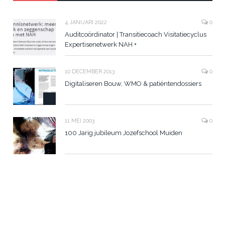
4 JANUARI 2022
0
Auditcoördinator | Transitiecoach Visitatiecyclus
Expertisenetwerk NAH +
10 DECEMBER 2013
0
Digitaliseren Bouw, WMO & patiëntendossiers
11 MEI 2003
0
100 Jarig jubileum Jozefschool Muiden