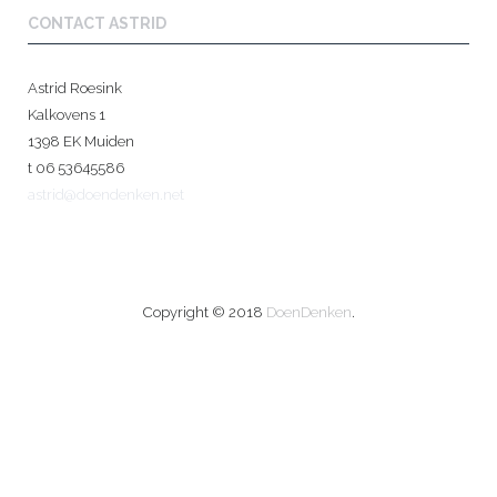
CONTACT ASTRID
Astrid Roesink
Kalkovens 1
1398 EK Muiden
t 06 53645586
astrid@doendenken.net
Copyright © 2018
DoenDenken
.