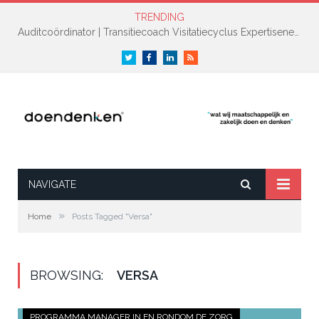
TRENDING
Auditcoördinator | Transitiecoach Visitatiecyclus Expertisenetwerk NAH +
Twitter
Facebook
LinkedIn
RSS
NAVIGATE
»
Home
Posts Tagged "Versa"
BROWSING:
VERSA
PROGRAMMA MANAGER IN EN RONDOM DE ZORG