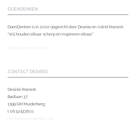
DOENDENKEN
DoenDenken is in 2002 opgericht door Desirée en Astrid Roesink:
"Wij houden elkaar scherp én inspireren elkaar."
info@doendenken.net
CONTACT DESIRÉE
Desirée Roesink
Badlaan 37
1399 GM Muiderberg
t 06 52433801
desiree@doendenken.net