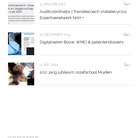
4 JANUARI 2022
0
Auditcoördinator | Transitiecoach Visitatiecyclus
Expertisenetwerk NAH +
10 DECEMBER 2013
0
Digitaliseren Bouw, WMO & patiëntendossiers
11 MEI 2003
0
100 Jarig jubileum Jozefschool Muiden
DOENDENKEN