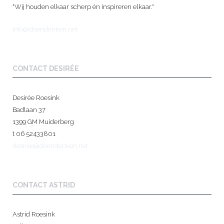
"Wij houden elkaar scherp én inspireren elkaar."
info@doendenken.net
CONTACT DESIRÉE
Desirée Roesink
Badlaan 37
1399 GM Muiderberg
t 06 52433801
desiree@doendenken.net
CONTACT ASTRID
Astrid Roesink