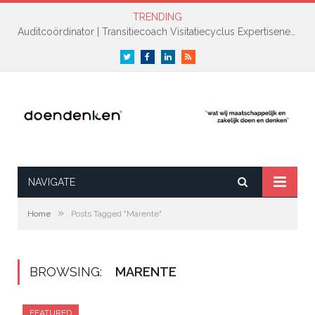
TRENDING
Auditcoördinator | Transitiecoach Visitatiecyclus Expertisenetwerk NAH +
Twitter
Facebook
LinkedIn
RSS
NAVIGATE
»
Home
Posts Tagged "Marente"
BROWSING:
MARENTE
FEATURED