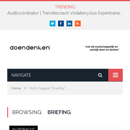
TRENDING
Auditcoördinator | Transitiecoach Visitatiecyclus Expertisenetwerk NAH +
Twitter
Facebook
LinkedIn
RSS
NAVIGATE
»
Home
Posts Tagged "Briefing"
BROWSING:
BRIEFING
IN OPDRACHT