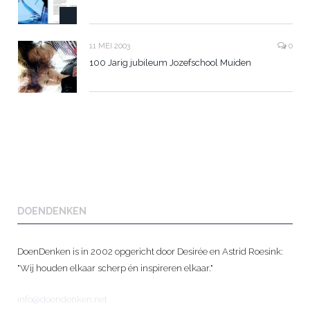
11 MEI 2003
0
100 Jarig jubileum Jozefschool Muiden
DOENDENKEN
DoenDenken is in 2002 opgericht door Desirée en Astrid Roesink:
"Wij houden elkaar scherp én inspireren elkaar."
info@doendenken.net