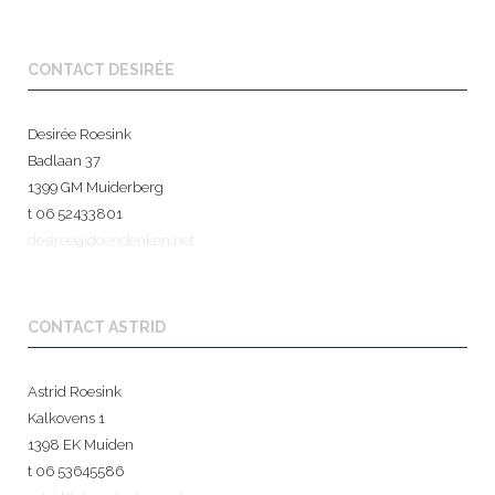
CONTACT DESIRÉE
Desirée Roesink
Badlaan 37
1399 GM Muiderberg
t 06 52433801
desiree@doendenken.net
CONTACT ASTRID
Astrid Roesink
Kalkovens 1
1398 EK Muiden
t 06 53645586