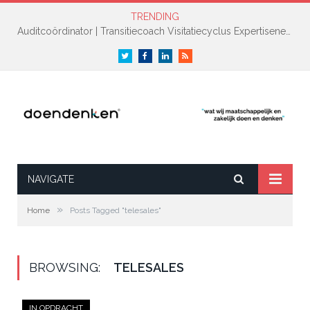
TRENDING
Auditcoördinator | Transitiecoach Visitatiecyclus Expertisenetwerk NAH +
Twitter
Facebook
LinkedIn
RSS
NAVIGATE
»
Home
Posts Tagged "telesales"
BROWSING:
TELESALES
IN OPDRACHT