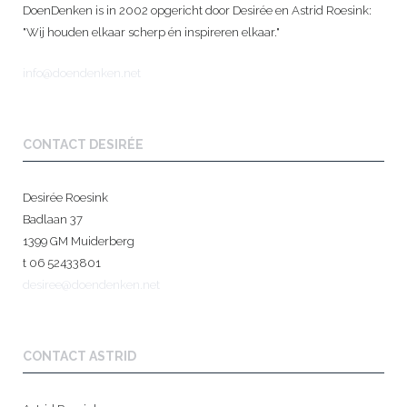
DoenDenken is in 2002 opgericht door Desirée en Astrid Roesink:
"Wij houden elkaar scherp én inspireren elkaar."
info@doendenken.net
CONTACT DESIRÉE
Desirée Roesink
Badlaan 37
1399 GM Muiderberg
t 06 52433801
desiree@doendenken.net
CONTACT ASTRID