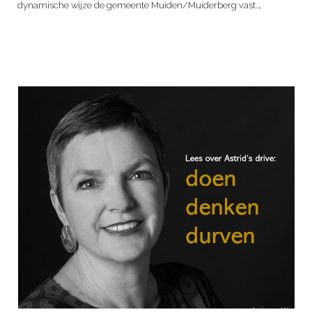
dynamische wijze de gemeente Muiden/Muiderberg vast.…