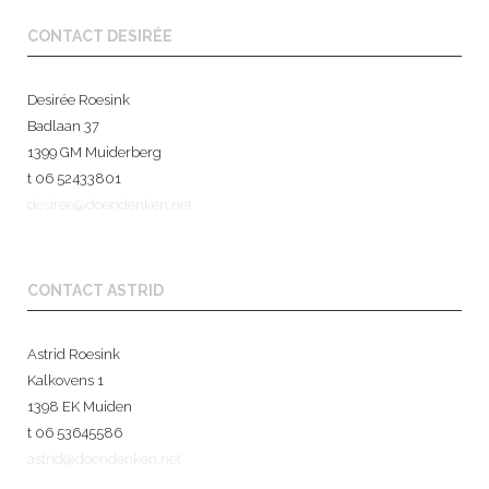
CONTACT DESIRÉE
Desirée Roesink
Badlaan 37
1399 GM Muiderberg
t 06 52433801
desiree@doendenken.net
CONTACT ASTRID
Astrid Roesink
Kalkovens 1
1398 EK Muiden
t 06 53645586
astrid@doendenken.net