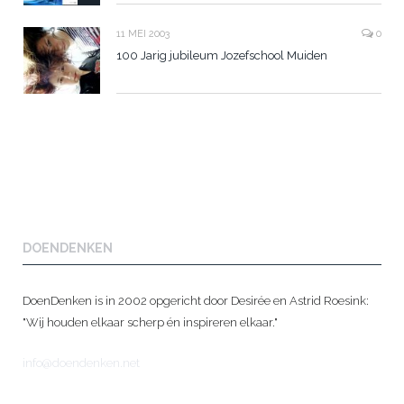
11 MEI 2003
0
100 Jarig jubileum Jozefschool Muiden
DOENDENKEN
DoenDenken is in 2002 opgericht door Desirée en Astrid Roesink:
"Wij houden elkaar scherp én inspireren elkaar."
info@doendenken.net