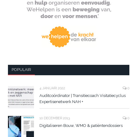
POPULAIR
4 JANUARI 2022
0
Auditcoördinator | Transitiecoach Visitatiecyclus
Expertisenetwerk NAH +
10 DECEMBER 2013
0
Digitaliseren Bouw, WMO & patiëntendossiers