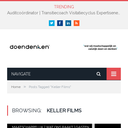
TRENDING
Auditcoördinator | Transitiecoach Visitatiecyclus Expertisenetwerk NAH +
Twitter
Facebook
LinkedIn
RSS
NAVIGATE
»
Home
Posts Tagged "Keller Films"
BROWSING:
KELLER FILMS
MAATSCHAPPELIJK | WAT ONS RAAKT | GASTEN