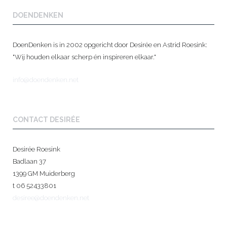
DOENDENKEN
DoenDenken is in 2002 opgericht door Desirée en Astrid Roesink:
"Wij houden elkaar scherp én inspireren elkaar."
info@doendenken.net
CONTACT DESIRÉE
Desirée Roesink
Badlaan 37
1399 GM Muiderberg
t 06 52433801
desiree@doendenken.net