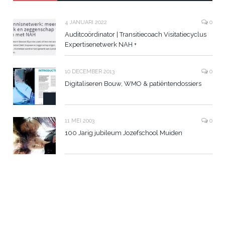
4 JANUARI 2022
0
Auditcoördinator | Transitiecoach Visitatiecyclus
Expertisenetwerk NAH +
10 DECEMBER 2013
0
Digitaliseren Bouw, WMO & patiëntendossiers
11 MEI 2003
0
100 Jarig jubileum Jozefschool Muiden