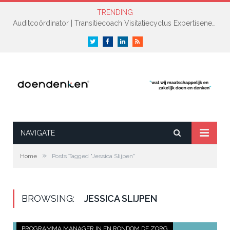
TRENDING
Auditcoördinator | Transitiecoach Visitatiecyclus Expertisenetwerk NAH +
Twitter
Facebook
LinkedIn
RSS
NAVIGATE
»
Home
Posts Tagged "Jessica Slijpen"
BROWSING:
JESSICA SLIJPEN
PROGRAMMA MANAGER IN EN RONDOM DE ZORG