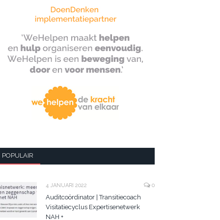
POPULAIR
4 JANUARI 2022
0
Auditcoördinator | Transitiecoach
Visitatiecyclus Expertisenetwerk
NAH +