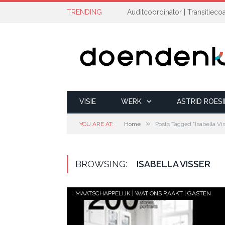
TRENDING
VISIE
WERK
ASTRID ROES
»
YOU ARE AT:
Home
Posts Tagged "Isabella Vi
BROWSING:
ISABELLA VISSER
MAATSCHAPPELIJK | WAT ONS RAAKT | GASTEN