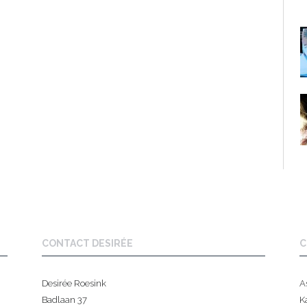
CONTACT DESIRÉE
C
Desirée Roesink
A
Badlaan 37
K