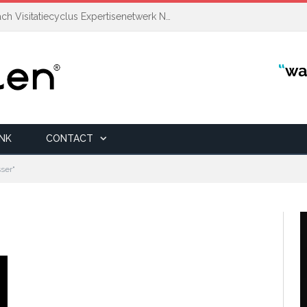
Auditcoördinator | Transitiecoach Visitatiecyclus Expertisenetwerk NAH +
INK
CONTACT
sser"