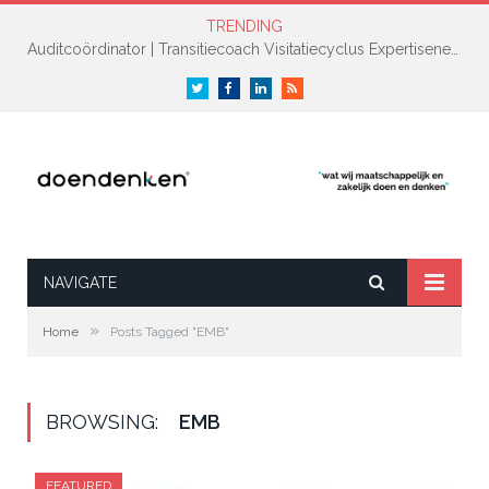
TRENDING
Auditcoördinator | Transitiecoach Visitatiecyclus Expertisenetwerk NAH +
Twitter
Facebook
LinkedIn
RSS
NAVIGATE
»
Home
Posts Tagged "EMB"
BROWSING:
EMB
FEATURED