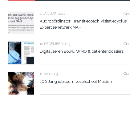
4 JANUARI 2022
0
Auditcoördinator | Transitiecoach Visitatiecyclus
Expertisenetwerk NAH +
10 DECEMBER 2013
0
Digitaliseren Bouw, WMO & patiëntendossiers
11 MEI 2003
0
100 Jarig jubileum Jozefschool Muiden