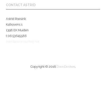
CONTACT ASTRID
Astrid Roesink
Kalkovens 1
1398 EK Muiden
t 06 53645586
astrid@doendenken.net
Copyright © 2018
DoenDenken
.