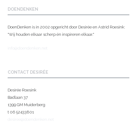
DOENDENKEN
DoenDenken is in 2002 opgericht door Desirée en Astrid Roesink:
"Wij houden elkaar scherp én inspireren elkaar."
info@doendenken.net
CONTACT DESIRÉE
Desirée Roesink
Badlaan 37
1399 GM Muiderberg
t 06 52433801
desiree@doendenken.net