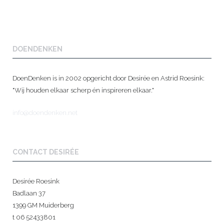
DOENDENKEN
DoenDenken is in 2002 opgericht door Desirée en Astrid Roesink:
"Wij houden elkaar scherp én inspireren elkaar."
info@doendenken.net
CONTACT DESIRÉE
Desirée Roesink
Badlaan 37
1399 GM Muiderberg
t 06 52433801