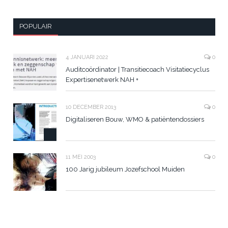
POPULAIR
4 JANUARI 2022
0
Auditcoördinator | Transitiecoach Visitatiecyclus
Expertisenetwerk NAH +
10 DECEMBER 2013
0
Digitaliseren Bouw, WMO & patiëntendossiers
11 MEI 2003
0
100 Jarig jubileum Jozefschool Muiden