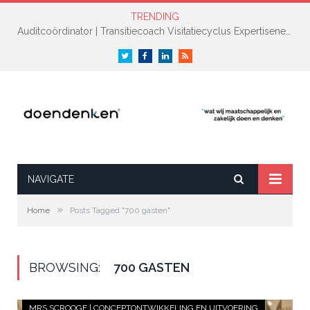
TRENDING
Auditcoördinator | Transitiecoach Visitatiecyclus Expertisenetwerk NAH +
Twitter
Facebook
LinkedIn
RSS
NAVIGATE
»
Home
Posts Tagged "700 gasten"
BROWSING:
700 GASTEN
MRS.SCROOGE | CONCEPTONTWIKKELING EN UITVOERING