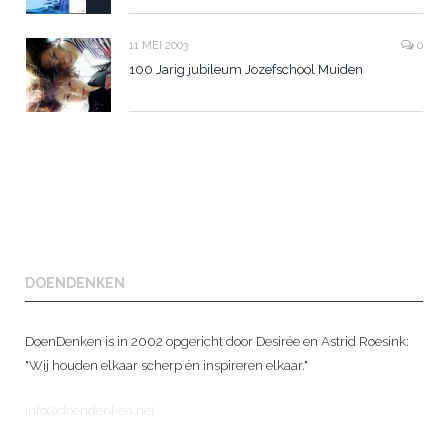
11 MEI 2003
0
100 Jarig jubileum Jozefschool Muiden
DOENDENKEN
DoenDenken is in 2002 opgericht door Desirée en Astrid Roesink:
"Wij houden elkaar scherp én inspireren elkaar."
info@doendenken.net