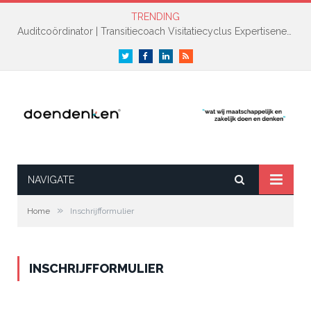
TRENDING
Auditcoördinator | Transitiecoach Visitatiecyclus Expertisenetwerk NAH +
Twitter
Facebook
LinkedIn
RSS
NAVIGATE
»
Home
Inschrijfformulier
INSCHRIJFFORMULIER