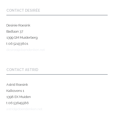
CONTACT DESIRÉE
Desirée Roesink
Badlaan 37
1399 GM Muiderberg
t 06 52433801
desiree@doendenken.net
CONTACT ASTRID
Astrid Roesink
Kalkovens 1
1398 EK Muiden
t 06 53645586
astrid@doendenken.net